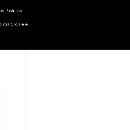
uy Pastureau
omas Croisière