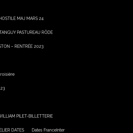
OSTILE MAJ MARS 24
TANGUY PASTUREAU RÔDE
TON – RENTRÉE 2023
oisière
023
ILLIAM PILET-BILLETTERIE
ELIER DATES
Dates FranceInter