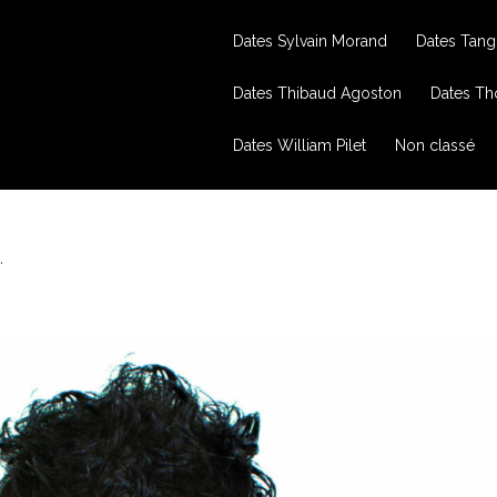
Dates Sylvain Morand
Dates Tang
Dates Thibaud Agoston
Dates Th
Dates William Pilet
Non classé
.