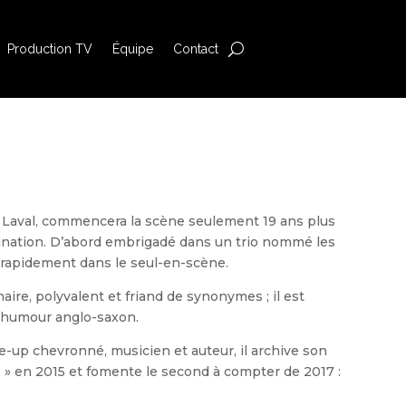
Production TV
Équipe
Contact
 à Laval, commencera la scène seulement 19 ans plus
stination. D’abord embrigadé dans un trio nommé les
e rapidement dans le seul-en-scène.
naire, polyvalent et friand de synonymes ; il est
l’humour anglo-saxon.
-up chevronné, musicien et auteur, il archive son
z » en 2015 et fomente le second à compter de 2017 :