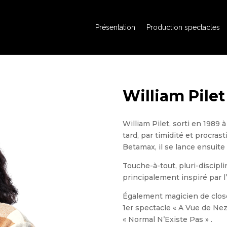
Présentation
Production spectacles
William Pilet
William Pilet, sorti en 1989
tard, par timidité et procra
Betamax, il se lance ensuit
Touche-à-tout, pluri-discipli
principalement inspiré par 
Également magicien de close
1er spectacle « A Vue de Ne
« Normal N’Existe Pas » .