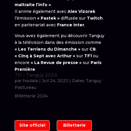
maltraite l’info »
.
Il anime également avec
Alex Vizorek
l’émission
« Pastek »
diffusée sur
Twitch
en partenariat avec
France Inter
.
Vous avez également pu découvrir Tanguy
à la télévision dans des émission comme
« Les Terriens du Dimanche »
sur
C8
,
« Cinq à Sept avec Arthur »
sur
TF1
ou
encore
« La Revue de presse »
sur
Paris
Première
.
TP – Tanguy 2024
par
houlala
|
Juil 24, 2023
|
Dates Tanguy
Pastureau
Billetterie 2024
Site officiel
Billetterie