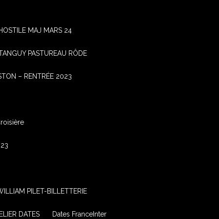
OSTILE MAJ MARS 24
TANGUY PASTUREAU RÔDE
TON – RENTRÉE 2023
oisière
023
ILLIAM PILET-BILLETTERIE
ELIER DATES
Dates FranceInter