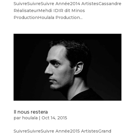
SuivreSuivreSuivre Année2014 ArtistesCassandre
RéalisateurMehdi IDIR dit Minos
ProductionHoulala Production...
Il nous restera
par
houlala
|
Oct 14, 2015
SuivreSuivreSuivre Année2015 ArtistesGrand