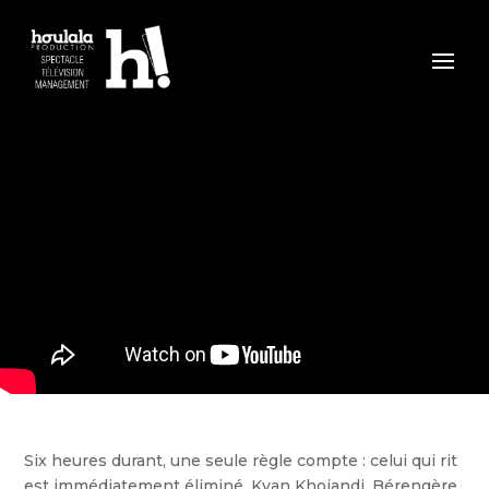
Six heures durant, une seule règle compte : celui qui rit
est immédiatement éliminé. Kyan Khojandi, Bérengère